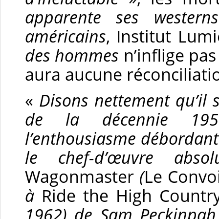
apparente ses western
américains
, Institut Lum
des hommes
n’inflige pas
aura aucune réconciliati
«
Disons nettement qu’il s
de la décennie 1950
l’enthousiasme débordant 
le chef-d’œuvre abso
Wagonmaster
(
Le Convo
à
Ride the High Countr
1962) de Sam Peckinpah,