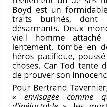
réellement un de ses f
Boyd est un formidabl
traits burinés, dont 
désarmants. Deux monde
vieil homme attaché
lentement, tombe en dé
héros pacifique, poussé
choses. Car Tod tente d
de prouver son innocence
Pour Bertrand Tavernier
«
envisagée comme q
d’inéluctable
», les mor