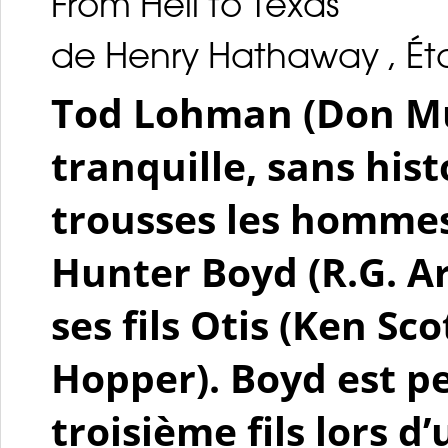
From Hell to Texas
de Henry Hathaway , État
Tod Lohman (Don Mu
tranquille, sans hist
trousses les hommes
Hunter Boyd (R.G. A
ses fils Otis (Ken Sc
Hopper). Boyd est p
troisième fils lors d