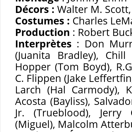
Décors :
Walter M. Scott
Costumes :
Charles LeMa
Production
: Robert Buc
Interprètes
: Don Murra
(Juanita Bradley), Chil
Hopper (Tom Boyd), R.G
C. Flippen (Jake Leffertfi
Larch (Hal Carmody), K
Acosta (Bayliss), Salvad
Jr. (Trueblood), Jerr
(Miguel), Malcolm Atterbu