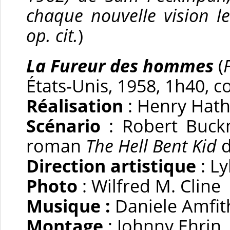
chaque nouvelle vision le
op. cit.
)
La Fureur des hommes
(
États-Unis, 1958, 1h40, c
Réalisation
: Henry Hat
Scénario
: Robert Buck
roman
The Hell Bent Kid
d
Direction artistique
: L
Photo
: Wilfred M. Cline
Musique :
Daniele Amfit
Montage
: Johnny Ehrin